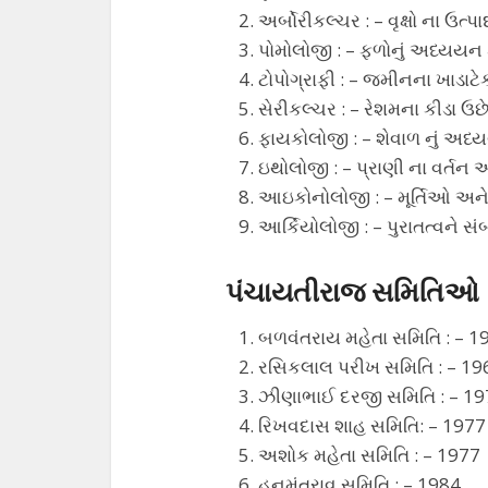
અર્બોરીકલ્ચર : – વૃક્ષો ના ઉત્
પોમોલોજી : – ફળોનું અધ્યયન ક
ટોપોગ્રાફી : – જમીનના ખાડાટે
સેરીકલ્ચર : – રેશમના કીડા ઉછેર
ફાયકોલોજી : – શેવાળ નું અધ
ઇથોલોજી : – પ્રાણી ના વર્તન અં
આઇકોનોલોજી : – મૂર્તિઓ અને 
આર્કિયોલોજી : – પુરાતત્વને સં
પંચાયતીરાજ સમિતિઓ
બળવંતરાય મહેતા સમિતિ : – 1
રસિકલાલ પરીખ સમિતિ : – 19
ઝીણાભાઈ દરજી સમિતિ : – 1
રિખવદાસ શાહ સમિતિ: – 1977
અશોક મહેતા સમિતિ : – 1977
હનુમંતરાવ સમિતિ : – 1984