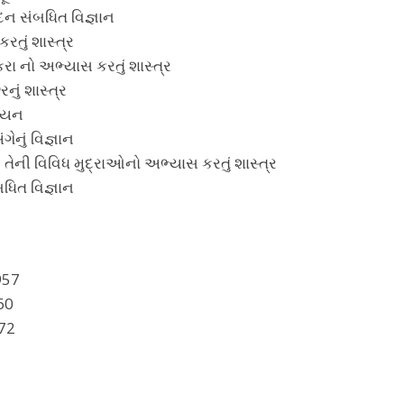
પાદન સંબધિત વિજ્ઞાન
રતું શાસ્ત્ર
કરા નો અભ્યાસ કરતું શાસ્ત્ર
નું શાસ્ત્ર
્યયન
ગેનું વિજ્ઞાન
તેની વિવિધ મુદ્રાઓનો અભ્યાસ કરતું શાસ્ત્ર
બધિત વિજ્ઞાન
957
60
972