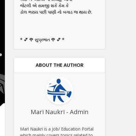
જેટલી એ સમજી શકે કેમ કે
ડોલ ભરાય પછી પાણી નો બગાડ જ થાય છે.
* 💕 🌹 સુપ્રભાત 🌹 💕 *
ABOUT THE AUTHOR
Mari Naukri - Admin
Mari Naukri is a Job/ Education Portal
which mainly covers topics related to