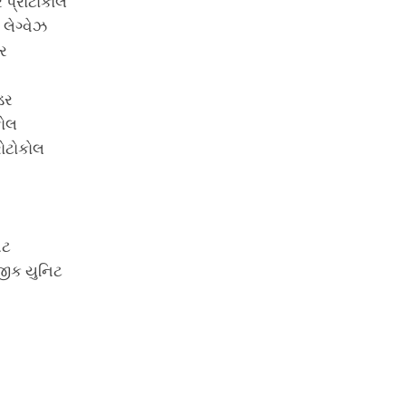
ર પ્રોટોકોલ
 લેગ્વેઝ
ટર
ડર
કોલ
રોટોકોલ
િટ
જીક યુનિટ