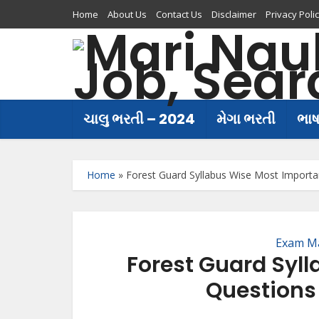
Home
About Us
Contact Us
Disclaimer
Privacy Poli
ચાલુ ભરતી – 2024
મેગા ભરતી
ભા
Home
»
Forest Guard Syllabus Wise Most Import
Exam Ma
Forest Guard Syl
Questions