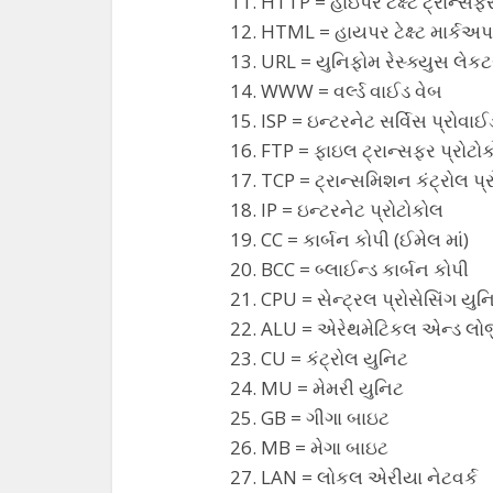
HTTP = હાઇપર ટેક્ષ્ટ ટ્રાન્સફ
HTML = હાયપર ટેક્ષ્ટ માર્કઅપ
URL = યુનિફોમ રેસ્ક્યુસ લેક
WWW = વર્લ્ડ વાઈડ વેબ
ISP = ઇન્ટરનેટ સર્વિસ પ્રોવાઈ
FTP = ફાઇલ ટ્રાન્સફર પ્રોટો
TCP = ટ્રાન્સમિશન કંટ્રોલ પ્
IP = ઇન્ટરનેટ પ્રોટોકોલ
CC = કાર્બન કોપી (ઈમેલ માં)
BCC = બ્લાઈન્ડ કાર્બન કોપી
CPU = સેન્ટ્રલ પ્રોસેસિંગ યુન
ALU = એરેથમેટિકલ એન્ડ લો
CU = કંટ્રોલ યુનિટ
MU = મેમરી યુનિટ
GB = ગીગા બાઇટ
MB = મેગા બાઇટ
LAN = લોકલ એરીયા નેટવર્ક