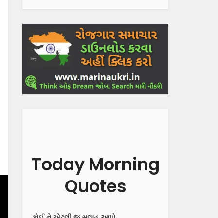
Today Morning
Quotes
કોઈ ને એટલી જ સલાહ આપો