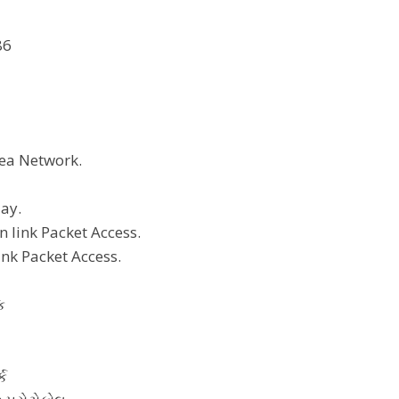
86
rea Network.
lay.
 link Packet Access.
nk Packet Access.
ક
્ક