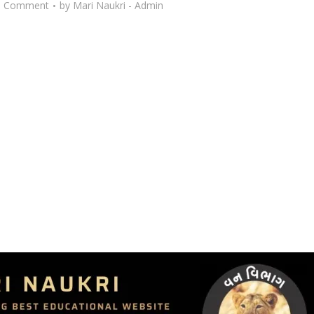
d Comment
by
Mari Naukri - Admin