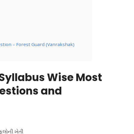
tion – Forest Guard (Vanrakshak)
 Syllabus Wise Most
estions and
 ફૂલોની ખેતી