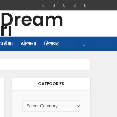
પરીક્ષા
યોજના
રિજલ્ટ
CATEGORIES