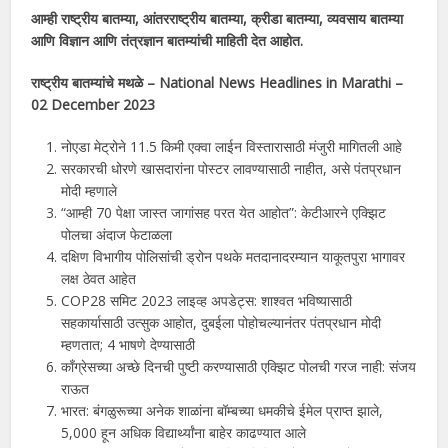
आम्ही राष्ट्रीय बातम्या, आंतरराष्ट्रीय बातम्या, क्रीडा बातम्या, व्यवसाय बातम्या
आणि विज्ञान आणि तंत्रज्ञान बातम्यांची माहिती देत ​​आहोत.
राष्ट्रीय बातम्यांचे मथळे – National News Headlines in
Marathi
–
02 December 2023
नोएडा मेट्रोने 11.5 किमी एक्वा लाईन विस्तारासाठी मंजुरी मागितली आहे
सरकारची धोरणे खासदारांना पोस्टर लावण्यासाठी नाहीत, असे पंतप्रधान
मोदी म्हणाले
“आम्ही 70 पेक्षा जास्त जागांसह परत येत आहोत”: केटीआरने एक्झिट
पोलचा अंदाज फेटाळला
दक्षिण विभागीय पोलिसांची ड्रोन पथके मतदानादरम्यान याकूतपुरा भागावर
लक्ष ठेवत आहेत
COP28 समिट 2023 लाइव्ह अपडेट्स: शाश्वत भविष्यासाठी
सहकार्यासाठी उत्सुक आहोत, दुबईला पोहोचल्यानंतर पंतप्रधान मोदी
म्हणतात; 4 भाषणे देण्यासाठी
काँग्रेसच्या अच्छे दिनची पुष्टी करण्यासाठी एक्झिट पोलची गरज नाही: संजय
राऊत
भारत: बंगळुरूच्या अनेक शाळांना बॉम्बच्या धमकीचे ईमेल प्राप्त झाले,
5,000 हून अधिक विद्यार्थ्यांना बाहेर काढण्यात आले