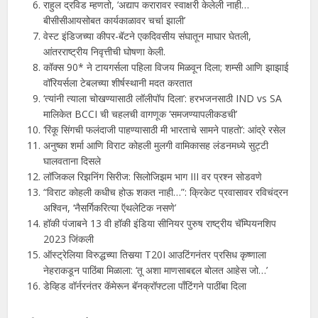
राहुल द्रविड म्हणतो, ‘अद्याप करारावर स्वाक्षरी केलेली नाही…
बीसीसीआयसोबत कार्यकाळावर चर्चा झाली’
वेस्ट इंडिजच्या कीपर-बॅटने एकदिवसीय संघातून माघार घेतली,
आंतरराष्ट्रीय निवृत्तीची घोषणा केली.
कॉक्स 90* ने टायगर्सला पहिला विजय मिळवून दिला; शम्सी आणि झाझाई
वॉरियर्सला टेबलच्या शीर्षस्थानी मदत करतात
‘त्यांनी त्याला चोखण्यासाठी लॉलीपॉप दिला’: हरभजनसाठी IND vs SA
मालिकेत BCCI ची चहलची वागणूक ‘समजण्यापलीकडची’
‘रिंकू सिंगची फलंदाजी पाहण्यासाठी मी भारताचे सामने पाहतो’: आंद्रे रसेल
अनुष्का शर्मा आणि विराट कोहली मुलगी वामिकासह लंडनमध्ये सुट्टी
घालवताना दिसले
लॉजिकल रिझनिंग सिरीज: सिलोजिझम भाग III वर प्रश्न सोडवणे
“विराट कोहली कधीच होऊ शकत नाही…”: क्रिकेट प्रवासावर रविचंद्रन
अश्विन, ‘नैसर्गिकरित्या ऍथलेटिक नसणे’
हॉकी पंजाबने 13 वी हॉकी इंडिया सीनियर पुरुष राष्ट्रीय चॅम्पियनशिप
2023 जिंकली
ऑस्ट्रेलिया विरुद्धच्या तिसर्‍या T20I आउटिंगनंतर प्रसिध कृष्णाला
नेहराकडून पाठिंबा मिळाला: ‘तू अशा माणसाबद्दल बोलत आहेस जो…’
डेव्हिड वॉर्नरनंतर कॅमेरून बॅनक्रॉफ्टला पाँटिंगने पाठींबा दिला