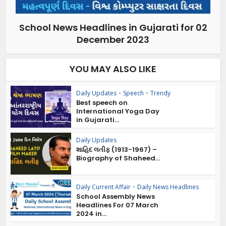
School News Headlines in Gujarati for 02
December 2023
YOU MAY ALSO LIKE
Daily Updates
•
Speech
•
Trendy
Best speech on
International Yoga Day
in Gujarati...
Daily Updates
શાહિદ લતીફ (1913-1967) –
Biography of Shaheed...
Daily Current Affair
•
Daily News Headlines
School Assembly News
Headlines For 07 March
2024 in...