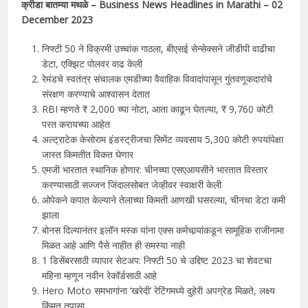
क्रीडा बातम्या मथळे – Business News Headlines in
Marathi
– 02
December 2023
निफ्टी 50 ने विक्रमी उच्चांक गाठला, बीएसई सेन्सेक्सने जीडीपी वाढीचा
डेटा, एक्झिट पोलवर वाढ केली
रेमंडचे स्वतंत्र संचालक एमडीच्या वैवाहिक विवादांपासून गुंतवणूकदारांचे
संरक्षण करण्याचे आश्वासन देतात
RBI म्हणते ₹ 2,000 च्या नोटा, आता काढून घेतल्या, ₹ 9,760 कोटी
परत करायच्या आहेत
अल्ट्राटेक केसोराम इंडस्ट्रीजचा सिमेंट व्यवसाय 5,300 कोटी रुपयांपेक्षा
जास्त किमतीत विकत घेणार
एमजी भारतात स्थानिक होणार: चीनच्या एसएआयसीने भारतात विस्तार
करण्यासाठी सज्जन जिंदालसोबत जेव्हीवर स्वाक्षरी केली
ओपेकने कपात केल्याने तेलाच्या किमती आणखी घसरल्या, चीनचा डेटा कमी
झाला
बोनस दिल्यानंतर इलॉन मस्क यांना एक्स कर्मचार्‍यांकडून सामूहिक राजीनामा
मिळत आहे आणि पैसे नाहीत ही समस्या नाही
1 डिसेंबरसाठी व्यापार सेटअप: निफ्टी 50 चे उद्दिष्ट 2023 चा शेवटचा
महिना म्हणून नवीन रेकॉर्डसाठी आहे
Hero Moto समभागांना ‘खरेदी’ रेटिंगमध्ये दुहेरी अपग्रेड मिळते, लक्ष्य
किंमत तपासा