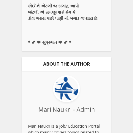
કોઈ ને એટલી જ સલાહ આપો
જેટલી એ સમજી શકે કેમ કે
ડોલ ભરાય પછી પાણી નો બગાડ જ થાય છે.
* 💕 🌹 સુપ્રભાત 🌹 💕 *
ABOUT THE AUTHOR
Mari Naukri - Admin
Mari Naukri is a Job/ Education Portal
which mainly covers topics related to