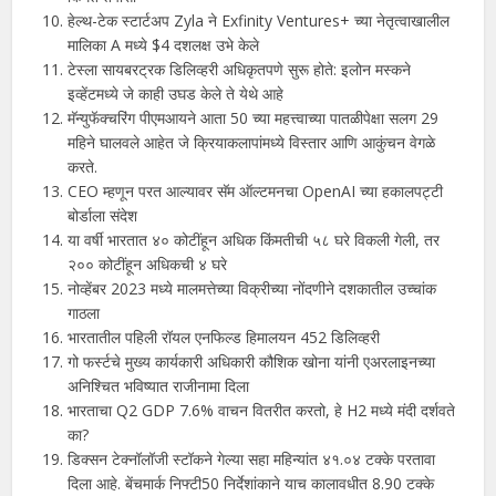
हेल्थ-टेक स्टार्टअप Zyla ने Exfinity Ventures+ च्या नेतृत्वाखालील
मालिका A मध्ये $4 दशलक्ष उभे केले
टेस्ला सायबरट्रक डिलिव्हरी अधिकृतपणे सुरू होते: इलोन मस्कने
इव्हेंटमध्ये जे काही उघड केले ते येथे आहे
मॅन्युफॅक्चरिंग पीएमआयने आता 50 च्या महत्त्वाच्या पातळीपेक्षा सलग 29
महिने घालवले आहेत जे क्रियाकलापांमध्ये विस्तार आणि आकुंचन वेगळे
करते.
CEO म्हणून परत आल्यावर सॅम ऑल्टमनचा OpenAI च्या हकालपट्टी
बोर्डाला संदेश
या वर्षी भारतात ४० कोटींहून अधिक किंमतीची ५८ घरे विकली गेली, तर
२०० कोटींहून अधिकची ४ घरे
नोव्‍हेंबर 2023 मध्‍ये मालमत्तेच्‍या विक्रीच्‍या नोंदणीने दशकातील उच्चांक
गाठला
भारतातील पहिली रॉयल एनफिल्ड हिमालयन 452 डिलिव्हरी
गो फर्स्टचे मुख्य कार्यकारी अधिकारी कौशिक खोना यांनी एअरलाइनच्या
अनिश्चित भविष्यात राजीनामा दिला
भारताचा Q2 GDP 7.6% वाचन वितरीत करतो, हे H2 मध्ये मंदी दर्शवते
का?
डिक्सन टेक्नॉलॉजी स्टॉकने गेल्या सहा महिन्यांत ४१.०४ टक्के परतावा
दिला आहे. बेंचमार्क निफ्टी50 निर्देशांकाने याच कालावधीत 8.90 टक्के