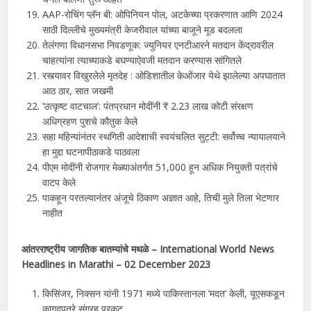
AAP-रोचिंग प्लॅन बी: ​​ओपिनियन पोल, अटकेच्या प्रकरणात आणि 2024
साठी दिल्लीचे मुख्यमंत्री केजरीवाल यांच्या बाजूने मूड बदलला
तेलंगणा विधानसभा निवडणूक: ज्युनियर एनटीआरने मतदान केंद्रावरील
चाहत्यांना त्याच्याकडे बघण्याऐवजी मतदान करण्यास सांगितले
रस्त्यावर विखुरलेले मृतदेह : ओडिशातील केओंजार येथे झालेल्या अपघातात
आठ ठार, सात जखमी
‘उत्कृष्ट वाटचाल’: पंतप्रधान मोदींनी ₹ 2.23 लाख कोटी संरक्षण
अधिग्रहण पुशचे कौतुक केले
सहा महिन्यांनंतर स्थगिती आदेशाची स्वयंचलित सुट्टी: सर्वोच्च न्यायालयाने
हा मुद्दा घटनापीठाकडे पाठवला
पीएम मोदींनी रोजगार मेळ्याअंतर्गत 51,000 हून अधिक नियुक्ती पत्रांचे
वाटप केले
पाकहून परतल्यानंतर अंजूचे ठिकाण अज्ञात आहे, तिची मुले तिला भेटणार
नाहीत
आंतरराष्ट्रीय जागतिक बातम्यांचे मथळे – International World News
Headlines in
Marathi
– 02 December 2023
किसिंजर, निक्सन यांनी 1971 मध्ये पाकिस्तानला ‘मदत’ केली, यूएसकडून
कागदपत्रे संग्रह प्रकट