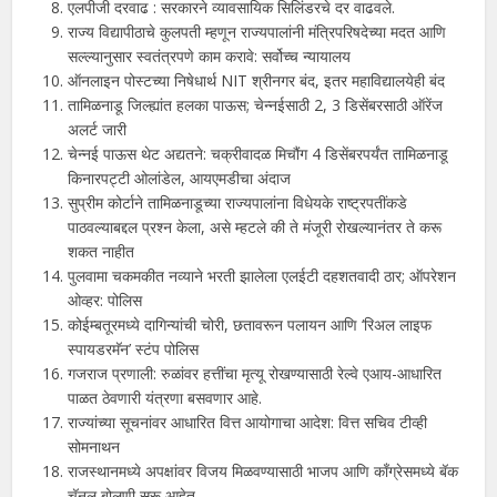
एलपीजी दरवाढ : सरकारने व्यावसायिक सिलिंडरचे दर वाढवले.
राज्य विद्यापीठाचे कुलपती म्हणून राज्यपालांनी मंत्रिपरिषदेच्या मदत आणि
सल्ल्यानुसार स्वतंत्रपणे काम करावे: सर्वोच्च न्यायालय
ऑनलाइन पोस्टच्या निषेधार्थ NIT श्रीनगर बंद, इतर महाविद्यालयेही बंद
तामिळनाडू जिल्ह्यांत हलका पाऊस; चेन्नईसाठी 2, 3 डिसेंबरसाठी ऑरेंज
अलर्ट जारी
चेन्नई पाऊस थेट अद्यतने: चक्रीवादळ मिचौंग 4 डिसेंबरपर्यंत तामिळनाडू
किनारपट्टी ओलांडेल, आयएमडीचा अंदाज
सुप्रीम कोर्टाने तामिळनाडूच्या राज्यपालांना विधेयके राष्ट्रपतींकडे
पाठवल्याबद्दल प्रश्न केला, असे म्हटले की ते मंजूरी रोखल्यानंतर ते करू
शकत नाहीत
पुलवामा चकमकीत नव्याने भरती झालेला एलईटी दहशतवादी ठार; ऑपरेशन
ओव्हर: पोलिस
कोईम्बतूरमध्ये दागिन्यांची चोरी, छतावरून पलायन आणि ‘रिअल लाइफ
स्पायडरमॅन’ स्टंप पोलिस
गजराज प्रणाली: रुळांवर हत्तींचा मृत्यू रोखण्यासाठी रेल्वे एआय-आधारित
पाळत ठेवणारी यंत्रणा बसवणार आहे.
राज्यांच्या सूचनांवर आधारित वित्त आयोगाचा आदेश: वित्त सचिव टीव्ही
सोमनाथन
राजस्थानमध्ये अपक्षांवर विजय मिळवण्यासाठी भाजप आणि काँग्रेसमध्ये बॅक
चॅनल बोलणी सुरू आहेत