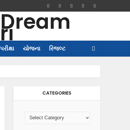
પરીક્ષા
યોજના
રિજલ્ટ
CATEGORIES