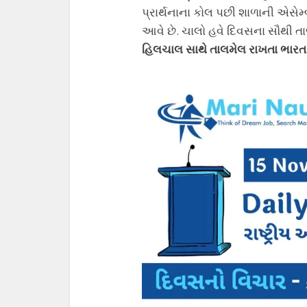
પ્રાર્થનાના કોલ પછી શાળાની એસેમ
આવે છે. ચાલો હવે દિવસના સૌથી ત
હિલચાલ સાથે તાલમેલ રાખતા ભારત 