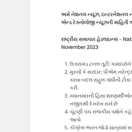
અમે નેશનલ ન્યૂઝ, ઇન્ટરનેશનલ ન્ય
એન્ડ ટેક્નોલોજી ન્યૂઝની માહિતી 
રાષ્ટ્રીય સમાચાર હેડલાઇન્સ
–
Nat
November 2023
ઉત્તરાખંડ ટનલ તૂટી: કામદારોન
મુરખોં કે સરદાર: પીએમ નરેન્દ
કરવા બદલ રાહુલ ગાંધીની ટીકા
કરી.
મ્યાનમારની હિંસા શરણાર્થીઓના
નજીકથી દેખરેખ રાખે છે
ચૂંટણી પંચ રાજકીય પક્ષોને કહ
આપો
કોંગ્રેસ ભારત જોડો યાત્રામાં