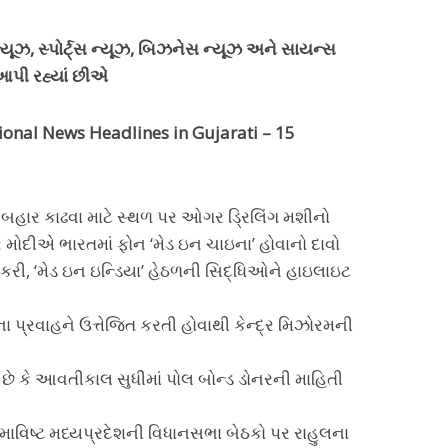
ૂઝ, સ્પોર્ટ્સ ન્યૂઝ, બિઝનેસ ન્યૂઝ અને સાયન્સ
આપી રહ્યાં છીએ
ional News Headlines in Gujarati – 15
ે બહાર કાઢવા માટે સ્થળ પર ઓગર ડ્રિલિંગ મશીનો
્ર મોદીએ ભારતમાં ફોન ‘મેડ ઇન ચાઇના’ હોવાનો દાવો
 કરી, ‘મેડ ઇન ઇન્ડિયા’ હેઠળની સિદ્ધિઓને હાઇલાઇટ
 પ્રવાહને ઉત્તેજિત કરતી હોવાથી કેન્દ્ર મિઝોરમની
ે છે કે આવતીકાલ સુધીમાં પોલ બોન્ડ ડોનરની માહિતી
 સમાવિષ્ટ મધ્યપ્રદેશની વિધાનસભા બેઠકો પર રાહુલના