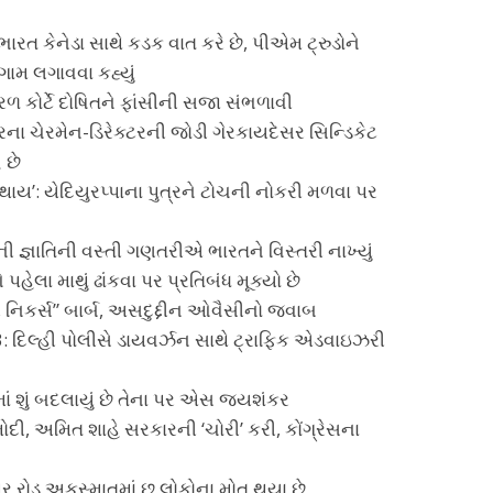
ારત કેનેડા સાથે કડક વાત કરે છે, પીએમ ટ્રુડોને
ામ લગાવવા કહ્યું
રળ કોર્ટે દોષિતને ફાંસીની સજા સંભળાવી
રના ચેરમેન-ડિરેક્ટરની જોડી ગેરકાયદેસર સિન્ડિકેટ
 છે
ં થાય’: યેદિયુરપ્પાના પુત્રને ટોચની નોકરી મળવા પર
 જ્ઞાતિની વસ્તી ગણતરીએ ભારતને વિસ્તરી નાખ્યું
હેલા માથું ઢાંકવા પર પ્રતિબંધ મૂક્યો છે
ી નિકર્સ” બાર્બ, અસદુદ્દીન ઓવૈસીનો જવાબ
3: દિલ્હી પોલીસે ડાયવર્ઝન સાથે ટ્રાફિક એડવાઇઝરી
ં શું બદલાયું છે તેના પર એસ જયશંકર
ર મોદી, અમિત શાહે સરકારની ‘ચોરી’ કરી, કોંગ્રેસના
પર રોડ અકસ્માતમાં છ લોકોના મોત થયા છે