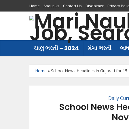
Home
About Us
Contact Us
Disclaimer
Privacy Poli
ચાલુ ભરતી – 2024
મેગા ભરતી
ભા
Home
»
School News Headlines in Gujarati for 1
Daily Cur
School News Head
Nov