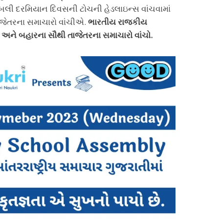
્બલી દરમિયાન દિવસની ટોચની હેડલાઇન્સ વાંચવામાં
ાજેતરના સમાચારો વાંચીએ.
ભારતીય રાજકીય
અને બહારના સૌથી તાજેતરના સમાચારો વાંચો.