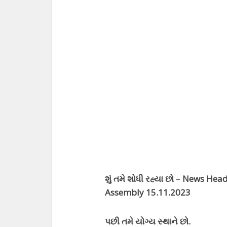
શું તમે શોધી રહ્યા છો
–
News Headli
Assembly 15.11.2023
પછી તમે યોગ્ય સ્થાને છો.