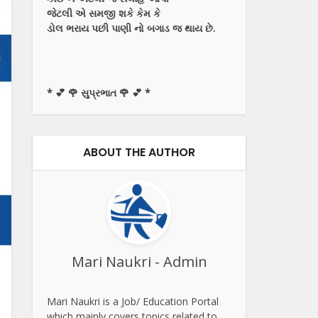
જેટલી એ સમજી શકે કેમ કે
ડોલ ભરાય પછી પાણી નો બગાડ જ થાય છે.
* 💕 🌹 સુપ્રભાત 🌹 💕 *
ABOUT THE AUTHOR
Mari Naukri - Admin
Mari Naukri is a Job/ Education Portal
which mainly covers topics related to