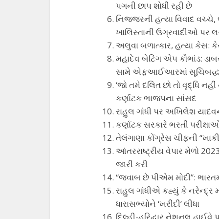
પગની છાપ શોધી રહી છે
નિજ્જરની હત્યા વિવાદ વચ્ચે, ભ
ખાલિસ્તાની ઉગ્રવાદીઓ પર લગ
અલુવા બળાત્કાર, હત્યા કેસ: કે
મહાદેવ બેટિંગ એપ કૌભાંડ: ડાબ
સામે એફઆઈઆરમાં સૂચિબદ્ધ
‘જો તમે દલિત છો તો વૃદ્ધિ નહી
કર્ણાટક ભાજપના સાંસદ
રાહુલ ગાંધી પર અખિલેશ યાદવની
કર્ણાટક સરકારે ભરતી પરીક્ષાઓ પ
તેલંગાણા કોંગ્રેસ ચીફની “ખાક
આંતરરાષ્ટ્રીય વેપાર મેળો 202
જારી કરી
“જવાબ છે પીએમ મોદી”: ભારતમા
રાહુલ ગાંધીએ કહ્યું કે નરેન્દ્
ધારાસભ્યોને ‘ખરીદી’ લીધા
દિલ્હી-હરિદ્વાર નેશનલ હાઈવે 