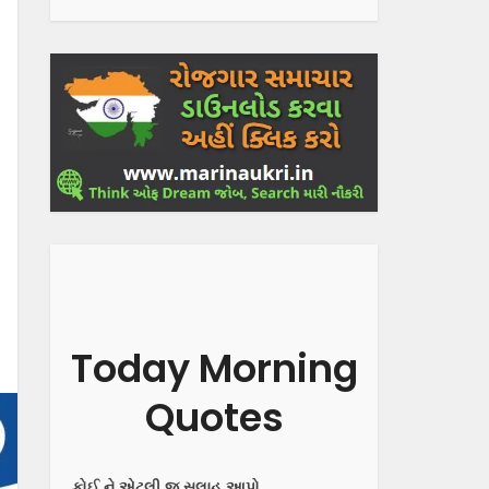
Today Morning
Quotes
કોઈ ને એટલી જ સલાહ આપો