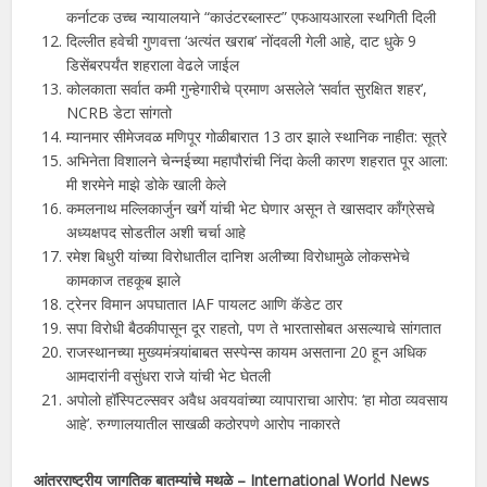
कर्नाटक उच्च न्यायालयाने “काउंटरब्लास्ट” एफआयआरला स्थगिती दिली
दिल्लीत हवेची गुणवत्ता ‘अत्यंत खराब’ नोंदवली गेली आहे, दाट धुके 9
डिसेंबरपर्यंत शहराला वेढले जाईल
कोलकाता सर्वात कमी गुन्हेगारीचे प्रमाण असलेले ‘सर्वात सुरक्षित शहर’,
NCRB डेटा सांगतो
म्यानमार सीमेजवळ मणिपूर गोळीबारात 13 ठार झाले स्थानिक नाहीत: सूत्रे
अभिनेता विशालने चेन्नईच्या महापौरांची निंदा केली कारण शहरात पूर आला:
मी शरमेने माझे डोके खाली केले
कमलनाथ मल्लिकार्जुन खर्गे यांची भेट घेणार असून ते खासदार काँग्रेसचे
अध्यक्षपद सोडतील अशी चर्चा आहे
रमेश बिधुरी यांच्या विरोधातील दानिश अलीच्या विरोधामुळे लोकसभेचे
कामकाज तहकूब झाले
ट्रेनर विमान अपघातात IAF पायलट आणि कॅडेट ठार
सपा विरोधी बैठकीपासून दूर राहतो, पण ते भारतासोबत असल्याचे सांगतात
राजस्थानच्या मुख्यमंत्र्यांबाबत सस्पेन्स कायम असताना 20 हून अधिक
आमदारांनी वसुंधरा राजे यांची भेट घेतली
अपोलो हॉस्पिटल्सवर अवैध अवयवांच्या व्यापाराचा आरोप: ‘हा मोठा व्यवसाय
आहे’. रुग्णालयातील साखळी कठोरपणे आरोप नाकारते
आंतरराष्ट्रीय जागतिक बातम्यांचे मथळे – International World News