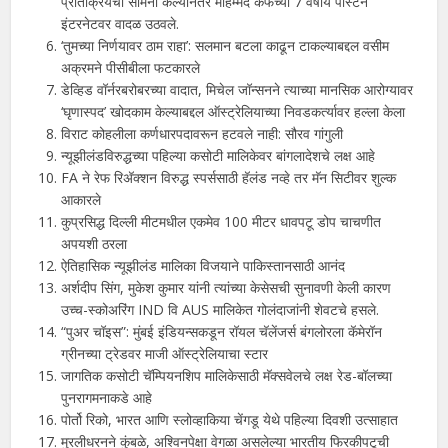
प्रतिक्रियेचा सामना केल्यानंतर मोहम्मद कैफच्या 7 वर्षीय पोस्टने
इंटरनेटवर वादळ उठवले.
‘तुमच्या निर्णयावर ठाम राहा’: सलमान बटला काढून टाकल्याबद्दल वसीम
अक्रमने पीसीबीला फटकारले
डेव्हिड वॉर्नरबरोबरच्या वादात, मिचेल जॉन्सनने त्याच्या मानसिक आरोग्यावर
‘घृणास्पद’ खोदकाम केल्याबद्दल ऑस्ट्रेलियाच्या निवडकर्त्यावर हल्ला केला
विराट कोहलीला कर्णधारपदावरून हटवले नाही: सौरव गांगुली
न्यूझीलंडविरुद्धच्या पहिल्या कसोटी मालिकेवर बांगलादेशचे लक्ष आहे
FA ने रेफ रिअ‍ॅक्शन विरुद्ध स्पर्ससाठी हॅलंड नव्हे तर मॅन सिटीवर शुल्क
आकारले
कुप्रसिद्ध दिल्ली मीटमधील एकमेव 100 मीटर धावपटू डोप चाचणीत
अपयशी ठरला
ऐतिहासिक न्यूझीलंड मालिका विजयाने पाकिस्तानसाठी आनंद
अर्शदीप सिंग, मुकेश कुमार यांनी त्यांच्या केसेसची सुनावणी केली कारण
उच्च-स्कोअरिंग IND वि AUS मालिकेत गोलंदाजांनी शेवटचे हसले.
“पुअर चॉइस”: मुंबई इंडियन्सकडून रॉयल चॅलेंजर्स बंगलोरला कॅमेरॉन
ग्रीनच्या ट्रेडवर माजी ऑस्ट्रेलियाचा स्टार
जागतिक कसोटी चॅम्पियनशिप मालिकेसाठी मॅक्सवेलचे लक्ष रेड-बॉलच्या
पुनरागमनाकडे आहे
पोर्तो रिको, भारत आणि स्लोव्हाकिया चेंगडू येथे पहिल्या दिवशी उत्साहात
मुरलीधरनने कुंबळे, अश्विनपेक्षा वेगळा असलेल्या भारतीय फिरकीपटूची