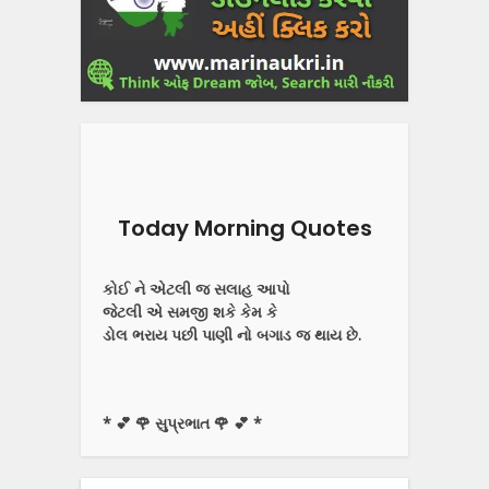
Today Morning Quotes
કોઈ ને એટલી જ સલાહ આપો
જેટલી એ સમજી શકે કેમ કે
ડોલ ભરાય પછી પાણી નો બગાડ જ થાય છે.
* 💕 🌹 સુપ્રભાત 🌹 💕 *