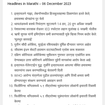
Headlines in
Marathi
–
06
December 2023
इस्रायलने गाझा, लेबनॉनमधील हिजबुल्लाहच्या ठिकाणांवर हल्ले केले;
हमासच्या बोगद्यांना पूर येतो
थायलंडमध्ये बसचे नियंत्रण सुटल्याने 14 ठार, 20 हून अधिक जखमी
पेशावरच्या वारसाक रोडवर IED स्फोटात लहान मुलांसह 6 जखमी: पोलीस
ऋषी सुनक यांनी इमिग्रेशन कमी करण्यासाठी यूके व्हिसा नियम कठोर केले:
‘मूलभूत कारवाई’
पुतीन सौदी अरेबिया, युएईला रशियाबाहेर दुर्मिळ दौऱ्यावर जाणार आहेत
जीवाश्म इंधन शेवटी हवामान वाटाघाटीमध्ये प्रवेश करू शकतात
दक्षिण कोरियाला अमेरिकेच्या भूमीवरून गुप्तचर उपग्रह प्रक्षेपित करू
देण्याबद्दल उत्तर कोरियाने अमेरिकेवर दुहेरी मानकांचा आरोप केला आहे.
इस्रायल-पॅलेस्टाईन युद्ध: तुर्कीने इस्रायलला आपल्या सीमेत हमासच्या
सदस्यांना लक्ष्य करण्याविरूद्ध चेतावणी दिली
WHO आरोग्य यंत्रणेला पुढील हल्ल्यांपासून आणि तिची क्षमता कमी
होण्यापासून संरक्षण करण्याचे आवाहन करते
फिलीपिन्स: मनिलामध्ये ५.९ तीव्रतेच्या भूकंपानंतर लोकांनी इमारती रिकामी
केल्या
फिलीपिन्स: मनिलामध्ये ५.९ तीव्रतेच्या भूकंपानंतर लोकांनी इमारती रिकामी
केल्या