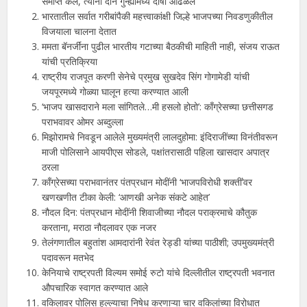
समाप्त केले, त्यांना दोन गुन्ह्यांमध्ये दोषी आढळले
भारतातील सर्वात गरीबांपैकी महत्त्वाकांक्षी जिल्हे भाजपच्या निवडणुकीतील
विजयाला चालना देतात
ममता बॅनर्जींना पुढील भारतीय गटाच्या बैठकीची माहिती नाही, संजय राऊत
यांची प्रतिक्रिया
राष्ट्रीय राजपूत करणी सेनेचे प्रमुख सुखदेव सिंग गोगामेडी यांची
जयपूरमध्ये गोळ्या घालून हत्या करण्यात आली
‘भाजप खासदाराने मला सांगितले…मी हसलो होतो’: काँग्रेसच्या छत्तीसगड
पराभवावर ओमर अब्दुल्ला
मिझोरामचे निवडून आलेले मुख्यमंत्री लालदुहोमा: इंदिराजींच्या विनंतीवरून
माजी पोलिसाने आयपीएस सोडले, पक्षांतरासाठी पहिला खासदार अपात्र
ठरला
काँग्रेसच्या पराभवानंतर पंतप्रधान मोदींनी ‘भाजपविरोधी शक्तीं’वर
खणखणीत टीका केली: ‘आणखी अनेक संकटे आहेत’
नौदल दिन: पंतप्रधान मोदींनी शिवाजीच्या नौदल पराक्रमाचे कौतुक
करताना, मराठा नौदलावर एक नजर
तेलंगणातील बहुतांश आमदारांनी रेवंत रेड्डी यांच्या पाठीशी; उपमुख्यमंत्री
पदावरून मतभेद
केनियाचे राष्ट्रपती विल्यम समोई रुटो यांचे दिल्लीतील राष्ट्रपती भवनात
औपचारिक स्वागत करण्यात आले
वकिलावर पोलिस हल्ल्याचा निषेध करणाऱ्या चार वकिलांच्या विरोधात