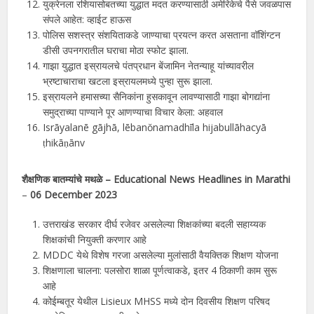
युक्रेनला रशियासोबतच्या युद्धात मदत करण्यासाठी अमेरिकेचे पैसे जवळपास
संपले आहेत: व्हाईट हाऊस
पोलिस सशस्त्र संशयिताकडे जाण्याचा प्रयत्न करत असताना वॉशिंग्टन
डीसी उपनगरातील घराचा मोठा स्फोट झाला.
गाझा युद्धात इस्रायलचे पंतप्रधान बेंजामिन नेतन्याहू यांच्यावरील
भ्रष्टाचाराचा खटला इस्रायलमध्ये पुन्हा सुरू झाला.
इस्रायलने हमासच्या सैनिकांना हुसकावून लावण्यासाठी गाझा बोगद्यांना
समुद्राच्या पाण्याने पूर आणण्याचा विचार केला: अहवाल
Isrāyalanē gājhā, lēbanŏnamadhīla hijabullāhacyā
ṭhikāṇānv
शैक्षणिक बातम्यांचे मथळे
– Educational News Headlines in
Marathi
–
06
December 2023
उत्तराखंड सरकार दीर्घ रजेवर असलेल्या शिक्षकांच्या बदली सहाय्यक
शिक्षकांची नियुक्ती करणार आहे
MDDC येथे विशेष गरजा असलेल्या मुलांसाठी वैयक्तिक शिक्षण योजना
शिक्षणाला चालना: पलसोरा शाळा पूर्णत्वाकडे, इतर 4 ठिकाणी काम सुरू
आहे
कोईम्बतूर येथील Lisieux MHSS मध्ये दोन दिवसीय शिक्षण परिषद