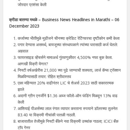
जोरदार प्रशंसा केली
क्रीडा बातम्या मथळे – Business News Headlines in
Marathi
–
06
December 2023
कर्जाच्या भीतीमुळे मूडीजने चीनच्या क्रेडिट रेटिंगवरचा दृष्टीकोन कमी केला
पगार देण्यास असमर्थ, बायजूच्या संस्थापकाने त्यांच्या घरासाठी कर्ज घेतले:
अहवाल
फायरसाइड व्हेंचर्सने मामाअर्थ गुंतवणुकीवर 4,500% नफा बुक केला.
आणखी विक्री येणार?
निफ्टी वर्षअखेरीस 21,000 च्या पुढे जाण्याची शक्यता, लार्ज कॅप्स ट्रॅक्शन
मिळविण्यासाठी तयार: रोहित श्रीवास्तव
एका महिन्यात 20% वाढीनंतर LIC चे शेअर्स 2023 साठी सकारात्मक
झाले
अदानी ग्रीन एनर्जीने $1.36 अब्ज फॉलो-ऑन फंडिंग मिळवून 13% वाढ
केली
आशियाई पीअर्सच्या लाल रंगात व्यापार करताना रुपयाने डॉलरच्या तुलनेत
83.40 या विक्रमी नीचांकी पातळी गाठली.
बाजारातील तेजीमुळे निफ्टी बँकेने नवा विक्रमी उच्चांक गाठला; ICICI बँक
टॉप गेनर