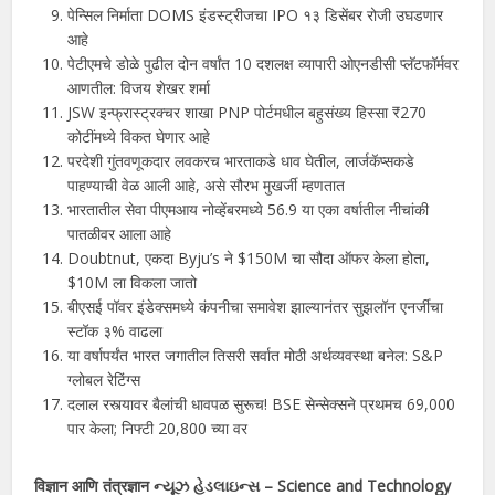
पेन्सिल निर्माता DOMS इंडस्ट्रीजचा IPO १३ डिसेंबर रोजी उघडणार
आहे
पेटीएमचे डोळे पुढील दोन वर्षांत 10 दशलक्ष व्यापारी ओएनडीसी प्लॅटफॉर्मवर
आणतील: विजय शेखर शर्मा
JSW इन्फ्रास्ट्रक्चर शाखा PNP पोर्टमधील बहुसंख्य हिस्सा ₹270
कोटींमध्ये विकत घेणार आहे
परदेशी गुंतवणूकदार लवकरच भारताकडे धाव घेतील, लार्जकॅप्सकडे
पाहण्याची वेळ आली आहे, असे सौरभ मुखर्जी म्हणतात
भारतातील सेवा पीएमआय नोव्हेंबरमध्ये 56.9 या एका वर्षातील नीचांकी
पातळीवर आला आहे
Doubtnut, एकदा Byju’s ने $150M चा सौदा ऑफर केला होता,
$10M ला विकला जातो
बीएसई पॉवर इंडेक्समध्ये कंपनीचा समावेश झाल्यानंतर सुझलॉन एनर्जीचा
स्टॉक ३% वाढला
या वर्षापर्यंत भारत जगातील तिसरी सर्वात मोठी अर्थव्यवस्था बनेल: S&P
ग्लोबल रेटिंग्स
दलाल रस्त्यावर बैलांची धावपळ सुरूच! BSE सेन्सेक्सने प्रथमच 69,000
पार केला; निफ्टी 20,800 च्या वर
विज्ञान आणि तंत्रज्ञान ન્યૂઝ હેડલાઇન્સ – Science and Technology