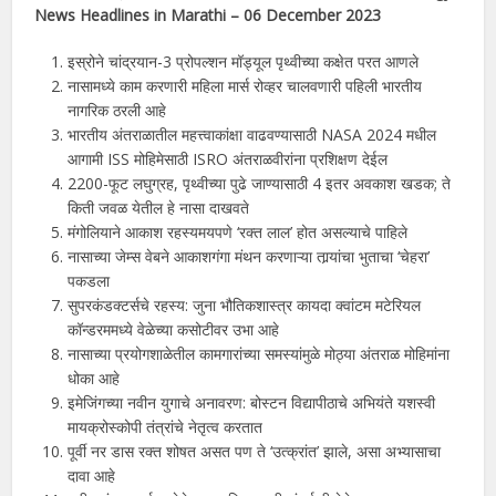
News Headlines in
Marathi
–
06
December 2023
इस्रोने चांद्रयान-3 प्रोपल्शन मॉड्यूल पृथ्वीच्या कक्षेत परत आणले
नासामध्ये काम करणारी महिला मार्स रोव्हर चालवणारी पहिली भारतीय
नागरिक ठरली आहे
भारतीय अंतराळातील महत्त्वाकांक्षा वाढवण्यासाठी NASA 2024 मधील
आगामी ISS मोहिमेसाठी ISRO अंतराळवीरांना प्रशिक्षण देईल
2200-फूट लघुग्रह, पृथ्वीच्या पुढे जाण्यासाठी 4 इतर अवकाश खडक; ते
किती जवळ येतील हे नासा दाखवते
मंगोलियाने आकाश रहस्यमयपणे ‘रक्त लाल’ होत असल्याचे पाहिले
नासाच्या जेम्स वेबने आकाशगंगा मंथन करणाऱ्या तार्‍यांचा भुताचा ‘चेहरा’
पकडला
सुपरकंडक्टर्सचे रहस्य: जुना भौतिकशास्त्र कायदा क्वांटम मटेरियल
कॉन्डरममध्ये वेळेच्या कसोटीवर उभा आहे
नासाच्या प्रयोगशाळेतील कामगारांच्या समस्यांमुळे मोठ्या अंतराळ मोहिमांना
धोका आहे
इमेजिंगच्या नवीन युगाचे अनावरण: बोस्टन विद्यापीठाचे अभियंते यशस्वी
मायक्रोस्कोपी तंत्रांचे नेतृत्व करतात
पूर्वी नर डास रक्त शोषत असत पण ते ‘उत्क्रांत’ झाले, असा अभ्यासाचा
दावा आहे