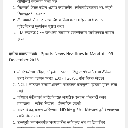
आयोजित करण्यात आली आहे
शिक्षणाचे केरळ मॉडेल अत्यंत प्रशंसनीय, सर्वसमावेशकतेवर भर, मंत्री
शिवनकुट्टी म्हणतात……
कॅनडामध्ये रोजगार, उच्च शिक्षण किंवा परवाना देण्यासाठी WES
क्रेडेन्शियल मूल्यांकन प्राप्त करणे
IIM लखनऊ CFA संस्थेच्या विद्यापीठ संलग्नीकरण कार्यक्रमात सामील
झाले
क्रीडा बातम्या मथळे – Sports News Headlines in
Marathi
–
06
December 2023
मांजरेकरांच्या ‘रोहित, कोहलीला स्वतःला सिद्ध करावे लागेल’ या टीकेला
उत्तर देताना पठाणने ‘भारत 2007 T20WC संघ’ मिथक मोडला
NCLT नोटीसने बीसीसीआयच्या याचिकेवर बायजूच्या ग्रेडवर प्रश्न केला
आहे
जोआओ फेलिक्सने बार्सिलोनासह जागतिक दर्जाच्या गोलसाठी दबाव
हाताळला! – स्टीव्ह निकोल | ईएसपीएन एफसी
भारत विरुद्ध दक्षिण आफ्रिका: IND विरुद्ध SA मालिकेसाठी पूर्ण वेळापत्रक
आणि संघ तपासा
डब्ल्यूसी फायनलमधील ‘कागदावरील सर्वोत्कृष्ट संघ’ या टिप्पणीवर