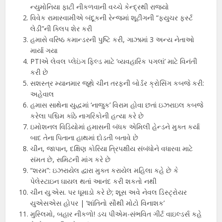
ન્યુમોનિયા ફાટી નીકળવાની વચ્ચે કેન્દ્રથી રાજ્યો
વિવેક રામાસ્વામીએ બંદૂકની રેન્જમાં શૂટીંગની “ફ્યુચર ફર્સ્ટ
લેડી”ની ક્લિપ શેર કરી
હમાસે વરિષ્ઠ કમાન્ડરની પુષ્ટિ કરી, ગાઝામાં 3 અન્ય નેતાઓ
માર્યા ગયા
PTIએ લેવલ પ્લેઇંગ ફિલ્ડ માટે ‘વ્યવહારિક પગલાં’ માટે વિનંતી
કરી છે
સશસ્ત્ર મ્યાનમાર જૂથે ચીન તરફની બોર્ડર ક્રોસિંગ કબજે કરી:
અહેવાલ
હમાસ સાથેના યુદ્ધમાં ‘નાજુક’ વિરામ હોવા છતાં ઇઝરાઇલ કબજે
કરેલા પશ્ચિમ કાંઠે નાગરિકોની હત્યા કરે છે
ઇમોશનલ વિડિયોમાં હમાસની બંધક એમિલી હેન્ડને મુક્ત કર્યા
બાદ તેના પિતાના હાથમાં દોડતી બતાવે છે
ચીન, જાપાન, દક્ષિણ કોરિયા ત્રિપક્ષીય સંબંધોને વધારવા માટે
સંમત છે, સમિટની માંગ કરે છે
“શરમ”: ઇઝરાયેલ દ્વારા મુક્ત કરાયેલ મહિલા કહે છે કે
પેલેસ્ટાઇન ઘાયલ થતાં આનંદ કરી શકતો નથી
ચીન યુ.એસ. પર ધૂમાડો કરે છે; શૂસ અવે નેવલ ડિસ્ટ્રોયર
યુએસએસ હોપર | ‘શાંતિનો સૌથી મોટો વિનાશક’
મુસ્લિમો, બહાર નીકળો! ડચ પીએમ-સંભવિત ગીર્ટ વાઇલ્ડર્સ કહે