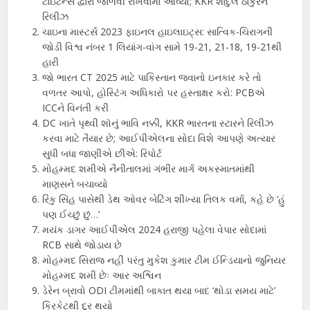
ટાઇટન્સ દ્વારા જાળવી રાખવામાં આવ્યો; KKR શાર્દુલ ઠાકુરને
રિલીઝ
ચાઇના માસ્ટર્સ 2023 ફાઇનલ હાઇલાઇટ્સ: સાત્વિક-ચિરાગની
જોડી વિશ્વ નંબર 1 લિયાંગ-વાંગ સામે 19-21, 21-18, 19-21થી
હારી
જો ભારત CT 2025 માટે પાકિસ્તાન જવાનો ઇનકાર કરે તો
વળતર આપો, હોસ્ટિંગ અધિકારો પર હસ્તાક્ષર કરો: PCBએ
ICCને વિનંતી કરી
DC ખાતે પૃથ્વી શૉનું ભાવિ નક્કી, KKR ભારતના સ્ટારને રિલીઝ
કરવા માટે તૈયાર છે; આઈપીએલના સોદા વિશે આપણે અત્યાર
સુધી બધા જાણીએ છીએ: રિપોર્ટ
મોહમ્મદ શમીએ નૈનીતાલમાં ગંભીર માર્ગ અકસ્માતમાંથી
માણસને બચાવ્યો
રિંકુ સિંહ પાસેથી ડેથ ઓવર બેટિંગ શીખ્યા તિલક વર્મા, કહે છે ‘હું
પણ ઈચ્છું છું…’
મયંક ડાગર આઈપીએલ 2024 હરાજી પહેલા વેપાર સોદામાં
RCB સાથે જોડાય છે
મોહમ્મદ સિરાજ નહીં પરંતુ મુકેશ કુમાર ટીમ ઈન્ડિયાનો જુનિયર
મોહમ્મદ શમી છેઃ આર અશ્વિન
ડેરેન બ્રાવો ODI ટીમમાંથી બાકાત થયા બાદ ‘થોડા સમય માટે’
ક્રિકેટથી દૂર થયો