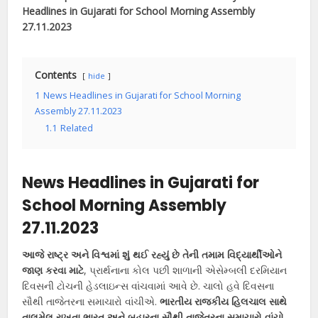
Headlines in Gujarati for School Morning Assembly
27.11.2023
Contents
hide
1
News Headlines in Gujarati for School Morning
Assembly 27.11.2023
1.1
Related
News Headlines in Gujarati for
School Morning Assembly
27.11.2023
આજે રાષ્ટ્ર અને વિશ્વમાં શું થઈ રહ્યું છે તેની તમામ વિદ્યાર્થીઓને
જાણ કરવા માટે
, પ્રાર્થનાના કોલ પછી શાળાની એસેમ્બલી દરમિયાન
દિવસની ટોચની હેડલાઇન્સ વાંચવામાં આવે છે. ચાલો હવે દિવસના
સૌથી તાજેતરના સમાચારો વાંચીએ.
ભારતીય રાજકીય હિલચાલ સાથે
તાલમેલ રાખતા ભારત અને બહારના સૌથી તાજેતરના સમાચારો વાંચો.