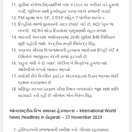
યુપીમાં કૉલેજ વિદ્યાર્થીએ બસ કંડક્ટર પર ક્લીવર વડે હુમલો
કર્યો, ‘મુસ્લિમ સાથે દુર્વ્યવહાર’ કરવા બદલ સજાની બડાઈ
PM સુરક્ષા ભંગ: SP, 2 DSP સહિત 7 પોલીસ સસ્પેન્ડ
દિલ્હીમાં આજે ધુમ્મસની ચાદર છવાઈ ગઈ છે, AQI ‘ખૂબ જ
નબળો’, NCRને થોડા દિવસોમાં પ્રદૂષણથી રાહત મળશે
ભારતની અવકાશ અર્થવ્યવસ્થા 2040 સુધીમાં $40 બિલિયન
સુધી પહોંચી જશેઃ કેન્દ્રીય મંત્રી જિતેન્દ્ર સિંહ
પત્રકાર સૌમ્યા વિશ્વનાથનની હત્યાના આરોપમાં દિલ્હી કોર્ટે 4
દોષિતોને આજીવન કેદની સજા ફટકારી છે.
‘રાહુલ ગાંધી કે દો પ્યાર’: ‘મોદીના બે મિત્રો’ના હુમલા બાદ
ઓવૈસીએ વળતો જવાબ આપ્યો
સ્વદેશી રીતે વિકસિત ફાઈટર એરક્રાફ્ટમાં ઉડાન ભરનાર મોદી
પ્રથમ વડાપ્રધાન છે
મણિપુર સરકાર ઇમ્ફાલ ખીણ સ્થિત બળવાખોર જૂથ સાથે શાંતિ
વાટાઘાટો કરી રહી છે: સીએમ એન બિરેન સિંહ
આંતરરાષ્ટ્રીય વિશ્વ સમાચાર હેડલાઇન્સ – International World
News Headlines in Gujarati –
27
November 2023
હોસ્પિટલની સજ્જતાની સમીક્ષા કરો: ચીનમાં રહસ્યમય