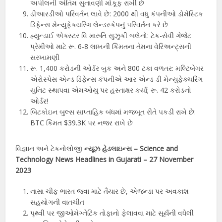
અપીલની અંતિમ સુનાવણી મોકૂફ રાખી છે
ડીઆરડીઓ પરિવર્તન લાવે છે: 2000 થી વધુ કંપનીઓ ડોમેસ્ટિક
ડિફેન્સ મેન્યુફેક્ચરિંગ લેન્ડસ્કેપનું પરિવર્તન કરે છે
હ્યુન્ડાઈ એક્સ્ટર વિ મારુતિ સુઝુકી બલેનો: ટેક-સેવી ગેજેટ
પ્રેમીઓ માટે રૂ. 6-8 લાખની કિંમતના તેમના વેરિઅન્ટ્સની
સરખામણી
રૂ. 1,400 કરોડની ઓર્ડર બુક અને 800 ટકા વળતર: મલ્ટિબેગર
એરોસ્પેસ એન્ડ ડિફેન્સ કંપનીએ આર એન્ડ ડી મેન્યુફેક્ચરિંગ
યુનિટ સ્થાપવા એમઓયુ પર હસ્તાક્ષર કર્યા; રૂ. 42 કરોડનો
ઓર્ડર!
બિટકોઇન બુલ્સ સાપ્તાહિક બંધમાં મજબૂત રીતે પકડી રાખે છે:
BTC કિંમત $39.3K પર નજર રાખે છે
વિજ્ઞાન અને ટેકનોલોજી
ન્યૂઝ હેડલાઇન્સ – Science and
Technology News Headlines in Gujarati –
27
November
2023
નાસા ચીફ ભારત જવા માટે તૈયાર છે, એજન્ડા પર અવકાશ
સહયોગની વાતચીત
પૃથ્વી પર જીઓમેગ્નેટિક તોફાનો ફેલાવવા માટે સૂર્યની વધેલી