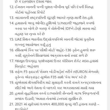
છે કે ઇસ્લામિક દેશમાં જાવ
ઈમરાન ખાનની પત્ની બુશરા બીબીના પૂર્વ પતિ દંપતી વિરુદ્ધ
કોર્ટમાં પહોંચ્યા: રિપોર્ટ
તાઇવાનની રાષ્ટ્રપતિની ચૂંટણી આખરે ત્રણ-માર્ગી રેસ હશે
હમાસનો અબુ ઓબૈદા હુથિઓ ‘ઇઝરાઇલી’ જહાજને કબજે
કરવા પર બોલે છે કારણ કે યેમેનીઓ IDFને ટોણો મારવા માટે
વહાણ પર નૃત્ય કરે છે
UAE સ્થિત ભારતીય ઉદ્યોગપતિએ ખાનગી જેટમાં પુત્રીના
લગ્નનું આયોજન કર્યું હતું
રશિયાએ કિવ પર ‘સૌથી મોટો’ શાહેદ-136 ડ્રોન હુમલો શરૂ
કર્યો; યુક્રેનને શિયાળામાં આક્રમકતાનો સ્વાદ મળે છે
જાસૂસ ઉપગ્રહ પ્રક્ષેપણમાં ઉત્તર કોરિયન રોકેટ મધ્ય હવામાં
વિસ્ફોટ: અહેવાલ
રાફેલ F5 ફાઇટર્સ ‘રોયલ બોડીગાર્ડ્સ’ તરીકે nEURON મેળવશે;
ફ્રેન્ચ એરક્રાફ્ટ યુએસ F35 સાથે ‘કેચ અપ’ કરે છે
યુએસમાં થેંક્સગિવીંગ માટે મુસાફરી કરતી વખતે કન્સ્ટ્રક્શનના
સીઈઓ અને તેમના બે બાળકો કાર અકસ્માતમાં માર્યા ગયા
હમાસે યુદ્ધવિરામ વચ્ચે ઇઝરાયેલી સૈન્યની ગાઝા ‘નિષ્ફળતા’ની
મજાક ઉડાવી; ‘અમારા નેતાઓ ટનલમાં સુરક્ષિત છે.
2021 માં યુરોપમાં લગભગ 400,000 મૃત્યુ ગંદી હવાના કારણે –
EU રિપોર્ટ