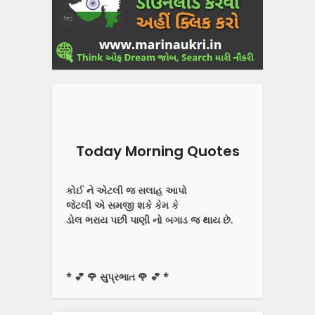
Today Morning Quotes
કોઈ ને એટલી જ સલાહ આપો
જેટલી એ સમજી શકે કેમ કે
ડોલ ભરાય પછી પાણી નો બગાડ જ થાય છે.
* 💕 🌹 સુપ્રભાત 🌹 💕 *