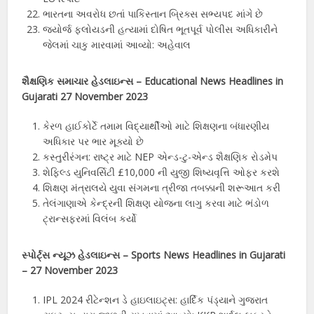
ભારતના અવરોધ છતાં પાકિસ્તાન બ્રિક્સ સભ્યપદ માંગે છે
જ્યોર્જ ફ્લોયડની હત્યામાં દોષિત ભૂતપૂર્વ પોલીસ અધિકારીને
જેલમાં ચાકુ મારવામાં આવ્યો: અહેવાલ
શૈક્ષણિક સમાચાર હેડલાઇન્સ – Educational News Headlines in
Gujarati
27
November 2023
કેરળ હાઈકોર્ટે તમામ વિદ્યાર્થીઓ માટે શિક્ષણના બંધારણીય
અધિકાર પર ભાર મૂક્યો છે
કસ્તુરીરંગન: રાષ્ટ્ર માટે NEP એન્ડ-ટુ-એન્ડ શૈક્ષણિક રોડમેપ
શેફિલ્ડ યુનિવર્સિટી £10,000 ની યુજી શિષ્યવૃત્તિ ઓફર કરશે
શિક્ષણ મંત્રાલયે યુવા સંગમના ત્રીજા તબક્કાની શરૂઆત કરી
તેલંગાણાએ કેન્દ્રની શિક્ષણ યોજના લાગુ કરવા માટે ભંડોળ
ટ્રાન્સફરમાં વિલંબ કર્યો
સ્પોર્ટ્સ ન્યૂઝ હેડલાઇન્સ – Sports News Headlines in Gujarati
–
27
November 2023
IPL 2024 રીટેન્શન ડે હાઇલાઇટ્સ: હાર્દિક પંડ્યાને ગુજરાત