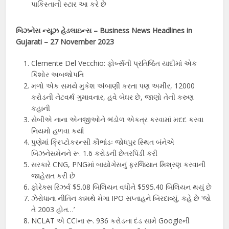
પાકિસ્તાની સ્ટાર આ કરે છે
બિઝનેસ ન્યૂઝ હેડલાઇન્સ – Business News Headlines in
Gujarati –
27
November 2023
Clemente Del Vecchio: ફોર્બ્સની પ્રતિષ્ઠિત યાદીમાં એક
કિશોર અબજોપતિ
મળો એક સમયે મુકેશ અંબાણી કરતા પણ અમીર, 12000
કરોડની નેટવર્થ ગુમાવનાર, હવે બેઘર છે, જાણો તેની કરુણ
કહાની
સેબીએ નાના એનજીઓને ભંડોળ એકત્ર કરવામાં મદદ કરવા
નિયમો હળવા કર્યા
પુણેમાં ક્રિપ્ટોકરન્સી કૌભાંડઃ જોધપુર સ્થિત બંનેએ
બિઝનેસમેનને રૂ. 1.6 કરોડની છેતરપિંડી કરી
સરકારે CNG, PNGમાં બાયોગેસનું ફરજિયાત મિશ્રણ કરવાની
જાહેરાત કરી છે
ફોરેક્સ રિઝર્વ $5.08 બિલિયન વધીને $595.40 બિલિયન થયું છે
ઝેરોધાના નીતિન કામથે મેગા IPO સપ્તાહને બિરદાવ્યું, કહે છે ‘જો
તે 2003 હોત…’
NCLAT એ CCIના રૂ. 936 કરોડના દંડ સામે Googleની