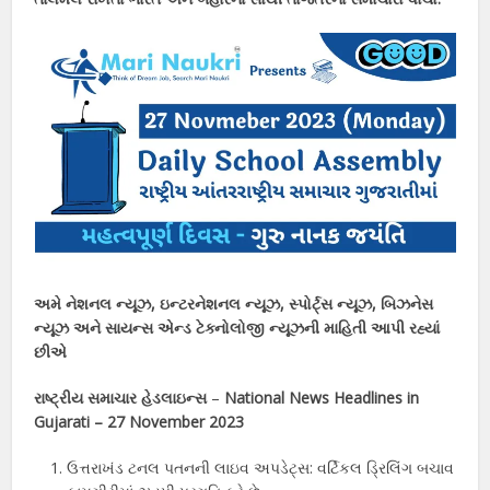
અમે નેશનલ ન્યૂઝ, ઇન્ટરનેશનલ ન્યૂઝ, સ્પોર્ટ્સ ન્યૂઝ, બિઝનેસ
ન્યૂઝ અને સાયન્સ એન્ડ ટેક્નોલોજી ન્યૂઝની માહિતી આપી રહ્યાં
છીએ
રાષ્ટ્રીય સમાચાર હેડલાઇન્સ
–
National News Headlines in
Gujarati – 27 November 2023
ઉત્તરાખંડ ટનલ પતનની લાઇવ અપડેટ્સ: વર્ટિકલ ડ્રિલિંગ બચાવ