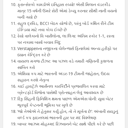
ફ્રાન્સેસ્કો કામર્ડાએ ઇતિહાસ રચ્યો! એસી મિલાન વંડરકીડ
માત્ર 15 વર્ષની ઉંમરે સેરી એમાં ડેબ્યુ કરનાર સૌથી નાની વયનો
બની ગયો છે
રાહુલ દ્રવિડ, BCCI બેઠક યોજે છે, પરંતુ બોર્ડ કથિત રીતે ટીમ
ઈન્ડિયા માટે નવા કોચ ઈચ્છે છે
રેયો વાલેકાનો વિ બાર્સેલોના, લા લિગા: અંતિમ સ્કોર 1-1, રસ્તા
પર નકામા બાર્સા બચાવ બિંદુ
Verstappenના નજીકના ચેલેન્જર્સ ફિનાલેમાં અન્ય હરીફો પર
ધ્યાન કેન્દ્રિત કરે છે
વાયરલ મગજ ટીઝર: આ પઝલ વડે તમારી ગણિતની કુશળતા
સાબિત કરો
એશિયા કપ માટે ભારતની અંડર-19 ટીમની જાહેરાત, ઉદય
સહારન કરશે નેતૃત્વ
કાઈ હાવર્ટ્ઝે આર્સેનલ કારકિર્દીને પ્રજ્વલિત કરવા માટે
બ્રેન્ટફોર્ડ વિજેતા પાસેથી પ્રોત્સાહન લેવું આવશ્યક છે
રિંકુ સિંહની ફિનિશિંગ ક્ષમતા પાછળ એમએસ ધોની: યુવા બેટર
ભૂતપૂર્વ કેપ્ટનની ભૂમિકા પર ખુલે છે
‘જો તેઓએ તે હેતુસર કર્યું હોત, તો તે મૂર્ખતા છે’: અંબાતી રાયડુનું
વર્લ્ડ કપ ફાઇનલમાં ભારતની હાર પર મંદ વિશ્લેષણ
બાબર આઝમ મોહમ્મદ રિઝવાનને બેટ સાથે પીછો કરે છે પછી