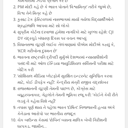
કામગીરીમાં ઝડપી પ્રગતિ કરે છે
PM મોદી કહે છે કે ભારત પોતાને ‘વિશ્વામિત્ર’ તરીકે જુએ છે,
વિશ્વ તેને મિત્ર કહે છે
કુસાટ ટેક ફેસ્ટિવલમાં નાસભાગમાં માર્યા ગયેલા વિદ્યાર્થીઓને
શ્રદ્ધાંજલિ આપવા માટે સો લોકો
સુપ્રીમ કોર્ટના દરવાજા હંમેશા નાગરિકો માટે ખુલ્લા રહેશે: CJI
DY ચંદ્રચુડે બંધારણ દિવસ પર વચન આપ્યું
વિધાનસભા ચૂંટણી લાઈવઃ તેલંગાણામાં પીએમ મોદીએ કહ્યું કે,
‘KCR ગરીબોના દુશ્મન છે’
ભારતના રાષ્ટ્રપતિ દ્રૌપદી મુર્મુએ દેશભરમાં ન્યાયાધીશોની
પસંદગી માટે ઓલ ઈન્ડિયા જ્યુડિશિયલ સર્વિસની પરીક્ષા માટે
બેટિંગ કરી
‘સોશિયલ મીડિયા પ્લેટફોર્મ સુરક્ષિત ઇન્ટરનેટ સુનિશ્ચિત કરવા
માટે, કોઈ ડીપફેક નહીં’: કેન્દ્રીય મંત્રી રાજીવ ચંદ્રશેખર
રાજસ્થાનની ચૂંટણી તેમની પાછળ છે, કોંગ્રેસ માટે
વ્યૂહરચનાકાર, ગેહલોતે તેમની ભૂમિકા રજૂ કરી: ‘કોઈને કેવી રીતે
લડવું તે કહેવા વિશે નહીં’
તપાસ પૂર્ણ થાય તે પહેલા ભારત ‘દોષિત’: નિજ્જરની હત્યા અંગે
કેનેડાના આરોપો પર ભારતીય રાજદૂત
ચેક બાઉન્સ કેસમાં ‘રોબિન’ બસના માલિક બેબી ગિરીશની
ધરપકડ, જામીન…