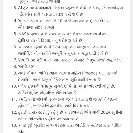
પ્રવૃત્તિ, ઓરોરાની અપેક્ષા
AI ટૂલ અવકાશમાંથી મિથેન પ્લુમ્સને શોધી કાઢે છે, જે આબોહવા
પરિવર્તન સામે લડવામાં મદદ કરી શકે છે
‘પ્રથમ પ્રકાશ’: નાસાને 10 મિલિયન માઇલ દૂરથી લેસર-
બીમવાળો સંદેશ મળ્યો
NASA પૃથ્વી અને લાલ ગ્રહ પર નેક્સ્ટ-જનરના મંગળ
હેલિકોપ્ટરની ડિઝાઇનનું પરીક્ષણ કરે છે
અભ્યાસ સૂચવે છે કે ઊંડા સમુદ્રમાં ખાણકામ સ્થાનિક
જેલીફિશની વસ્તીને અનુચિત નુકસાન પહોંચાડી શકે છે
YouTube પ્રીમિયમ સબ્સ્ક્રાઇબર્સ માટે ‘Playables’ રજૂ કરે છે
‘એપી ડેઝ
નવી એપલ એપ્લિકેશન આવતા મહિને iPhones પર મફતમાં
દેખાશે – અને ચાહકો ‘કિલર’ AI સુવિધાથી સ્તબ્ધ છે
બ્લેક હોલની વર્તણૂક સૂચવે છે કે ડો. કોણ ‘અંદરથી મોટું’ છે,
ટાર્ડિસ યુક્તિ સૈદ્ધાંતિક રીતે શક્ય છે
કર્ણાટકની જેલમાં હત્યારાના જન્મદિવસની ઉજવણીને લઈને
હોબાળો, ભાજપે સિદ્ધારમૈયા સામે વિરોધ કર્યો
ટ્રાઈના સેક્રેટરીનું કહેવું છે કે ડીએનડી એપ માર્ચ 2024 સુધીમાં
તમામ એન્ડ્રોઈડ ફોન પર કામ કરશે
કપટપૂર્ણ બ્રાઉઝર અપડેટ્સ દ્વારા એટોમિક સ્ટીલર દ્વારા લક્ષિત
Macs