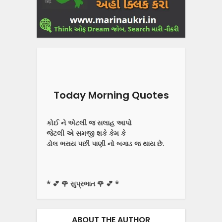
Today Morning Quotes
કોઈ ને એટલી જ સલાહ આપો
જેટલી એ સમજી શકે કેમ કે
ડોલ ભરાય પછી પાણી નો બગાડ જ થાય છે.
* 💕 🌹 સુપ્રભાત 🌹 💕 *
ABOUT THE AUTHOR