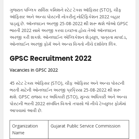
ગુજરાત પબ્લિક સર્વિસ કમિશને સ્ટેટ ટેક્સ ઑફિસર (STO), ચીફ
ઑફિસર અને અન્ય પોસ્ટની નોકરીનું નોટિફિકેશન 2022 બહાર
પાડ્યું છે. ઑનલાઇન અરજી 25-08-2022 થી શરૂ થશે જેઓ GPSC
ભારતી 2022 સામે અરજી કરવા ઇચ્છતા હોય તેઓ ઑનલાઇન
અરજી કરી શકશે. ઓનલાઈન એપ્લિકેશન શેડ્યૂલ, પાત્રતા માપદંડ,
ઓનલાઈન અરજી ફોર્મ અને અન્ય વિગતો નીચે દર્શાવેલ લિંક.
GPSC Recruitment 2022
Vacancies in GPSC 2022
45 સ્ટેટ ટેક્સ ઓફિસર (STO), ચીફ ઓફિસર અને અન્ય પોસ્ટની
ભરતી માટેની ઓનલાઈન અરજી પ્રક્રિયા 25-08-2022 થી શરૂ
થશે. GPSC રાજ્ય કર અધિકારી (STO), મુખ્ય અધિકારી અને અન્ય
પોસ્ટની ભરતી 2022 સંબંધિત વિગતો તપાસો જે નીચે ટેબ્યુલર ફોર્મમાં
આપવામાં આવી છે.
Organization
Gujarat Public Service Commission
Name