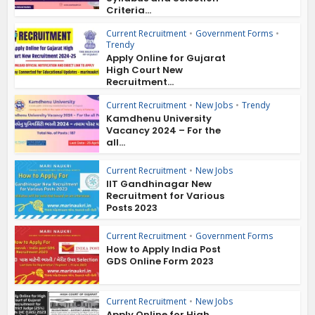
Criteria...
Current Recruitment
•
Government Forms
•
Trendy
Apply Online for Gujarat
High Court New
Recruitment...
Current Recruitment
•
New Jobs
•
Trendy
Kamdhenu University
Vacancy 2024 – For the
all...
Current Recruitment
•
New Jobs
IIT Gandhinagar New
Recruitment for Various
Posts 2023
Current Recruitment
•
Government Forms
How to Apply India Post
GDS Online Form 2023
Current Recruitment
•
New Jobs
Apply Online for High