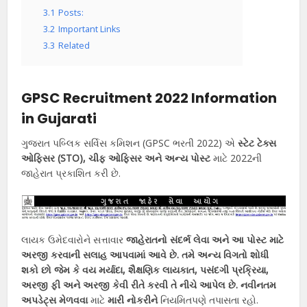
3.1
Posts:
3.2
Important Links
3.3
Related
GPSC Recruitment 2022 Information
in Gujarati
ગુજરાત પબ્લિક સર્વિસ કમિશન (GPSC ભરતી 2022) એ
સ્ટેટ ટેક્સ
ઓફિસર (STO), ચીફ ઓફિસર અને અન્ય પોસ્ટ
માટે 2022ની
જાહેરાત પ્રકાશિત કરી છે.
લાયક ઉમેદવારોને સત્તાવાર
જાહેરાતનો સંદર્ભ લેવા અને આ પોસ્ટ માટે
અરજી કરવાની સલાહ આપવામાં આવે છે. તમે અન્ય વિગતો શોધી
શકો છો જેમ કે વય મર્યાદા, શૈક્ષણિક લાયકાત, પસંદગી પ્રક્રિયા,
અરજી ફી અને અરજી કેવી રીતે કરવી તે નીચે આપેલ છે. નવીનતમ
અપડેટ્સ મેળવવા
માટે
મારી નોકરીને
નિયમિતપણે તપાસતા રહો.