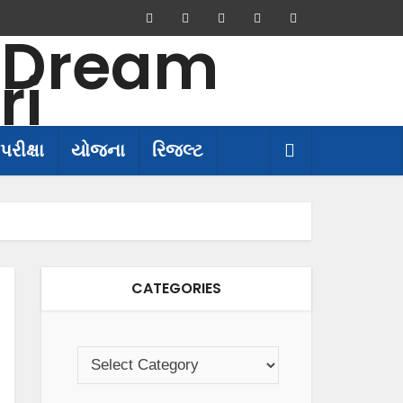
પરીક્ષા
યોજના
રિજલ્ટ
CATEGORIES