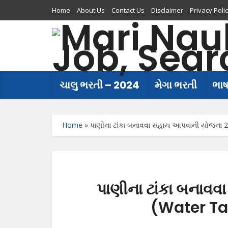
Home
About Us
Contact Us
Disclaimer
Privacy Poli
ચાલુ ભરતી – 2024
મેગા ભરતી
ભા
Home
»
પાણીના ટાંકા બનાવવા સહાય આપવાની યોજના 
પાણીના ટાંકા બનાવ
(Water Ta