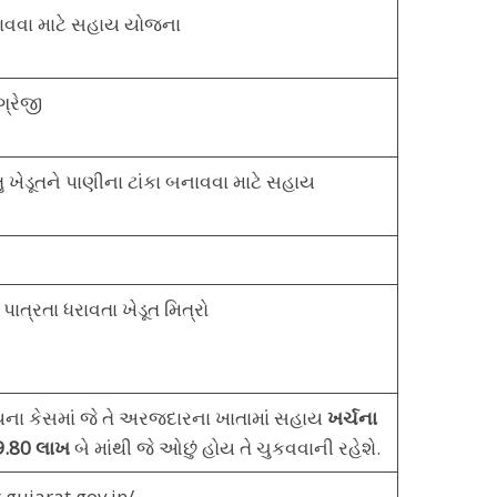
નાવવા માટે સહાય યોજના
્રેજી
ખેડૂતને પાણીના ટાંકા બનાવવા માટે સહાય
ાત્રતા ધરાવતા ખેડૂત મિત્રો
ના કેસમાં જે તે અરજદારના ખાતામાં સહાય
ખર્ચના
9.80 લાખ
બે માંથી જે ઓછું હોય તે ચુકવવાની રહેશે.
t.gujarat.gov.in/