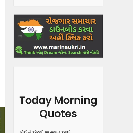
Today Morning
Quotes
કોઈ ને એટલી જ સલાહ આપો