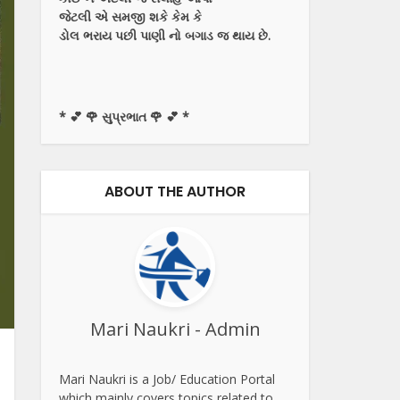
જેટલી એ સમજી શકે કેમ કે
ડોલ ભરાય પછી પાણી નો બગાડ જ થાય છે.
* 💕 🌹 સુપ્રભાત 🌹 💕 *
ABOUT THE AUTHOR
Mari Naukri - Admin
Mari Naukri is a Job/ Education Portal
which mainly covers topics related to