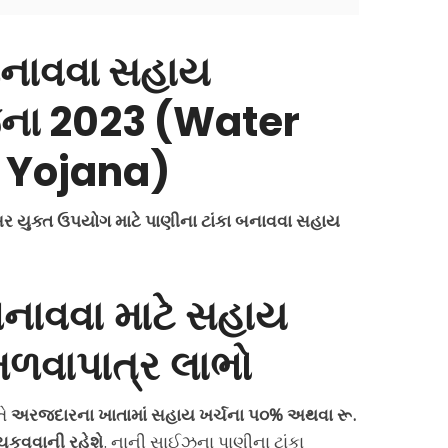
 બનાવવા સહાય
ના 2023 (Water
 Yojana)
 યુક્ત ઉપયોગ માટે પાણીના ટાંકા બનાવવા સહાય
બનાવવા માટે સહાય
મળવાપાત્ર લાભો
તે
અરજદારના ખાતામાં સહાય ખર્ચના પ૦% અથવા રૂ.
 ચુકવવાની રહેશે
. નાની સાઈઝના પાણીના ટાંકા