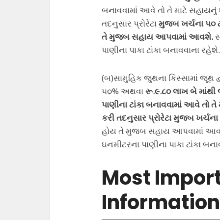
બનાવવામાં આવે તો તે માટે સહાયનુ
તદનુસાર પ્રોરેટા
મુજબ ખર્ચના ૫૦ 
તે મુજબ સહાય આપવામાં આવશે.
સ
પાણીના પાકા ટાંકા બનાવવાના રહેશે.
(બ)સામુહિક જુથના કિસ્સામાં જૂથ દ
૫૦% અથવા
રૂ.૯.૮૦ લાખ બે માંથ
પાણીના ટાંકા બનાવવામાં આવે તો તે
કરી તદનુસાર પ્રોરેટા મુજબ ખર્ચન
હોય તે મુજબ સહાય આપવામાં આવશ
ઘનમીટરના પાણીના પાકા ટાંકા બનાવ
Most Import
Information