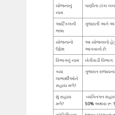
યોજનાનું
પાણીના ટાંકા બ
નામ
આર્ટિકલની
ગુજરાતી અને અંગ
ભાષા
યોજનાનો
આ યોજનાનો હેતુ 
ઉદ્દેશ
આપવાનો છે.
વિભાગનું નામ
ખેતીવાડી વિભાગ
ક્યા
ગુજરાત રાજ્યના પ
લાભાર્થીઓને
સહાય મળે?
શું સહાય
વ્યક્તિગત સહાય
મળે?
50%
અથવા રૂ.
ઓફિશિયલ
https://ikhedu