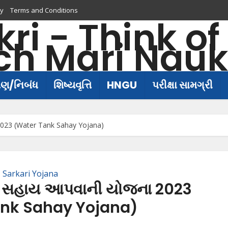
cy
Terms and Conditions
ષણ/નિબંધ
શિષ્યવૃત્તિ
HNGU
પરીક્ષા સામગ્રી
2023 (Water Tank Sahay Yojana)
Sarkari Yojana
વા સહાય આપવાની યોજના 2023
nk Sahay Yojana)