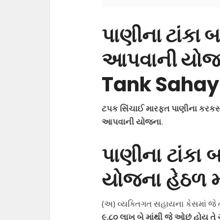
પાણીના ટાંકા
આપવાની યોજ
Tank Sahay
ટપક સિંચાઈ મારફત પાણીના કરકસર
આપવાની યોજના
.
પાણીના ટાંકા 
યોજના હેઠળ 
(અ) વ્યક્તિગત સહાયના કેસમાં જે 
૯.૮૦ લાખ બે માંથી જે ઓછું હોય તે